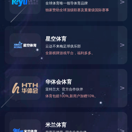
角码机
全自动不锈钢挡油板生产线
首页
上一页
1
下一页
尾页
网站首页
关于我们
产品